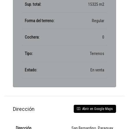
Sup. total:
15325 m2
Forma del terreno:
Regular
Cochera:
0
Tipo:
Terrenos
Estado:
En venta
Dirección
Abrir en Google Maps
Dirección
San Bernardino, Paraguay