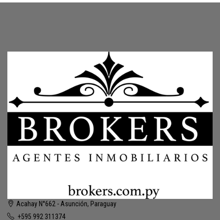
Acahay N°662 - Asunción, Paraguay
+595 992 311374