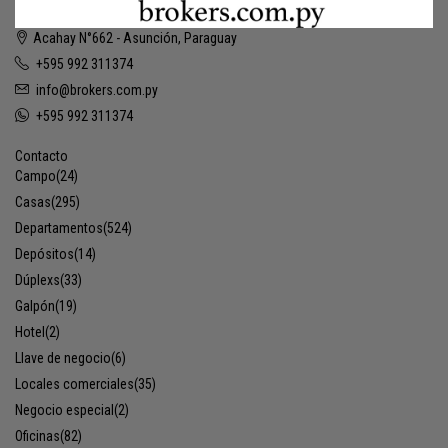
Acahay N°662 - Asunción, Paraguay
+595 992 311374
info@brokers.com.py
+595 992 311374
Contacto
Campo
(24)
Casas
(295)
Departamentos
(524)
Depósitos
(14)
Dúplexs
(33)
Galpón
(19)
Hotel
(2)
Llave de negocio
(6)
Locales comerciales
(35)
Negocio especial
(2)
Oficinas
(82)