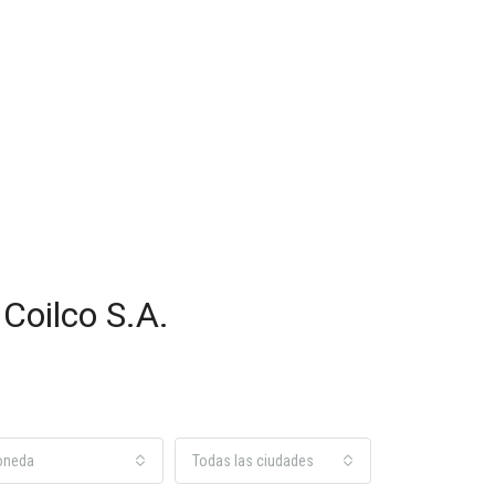
Coilco S.A.
oneda
Todas las ciudades