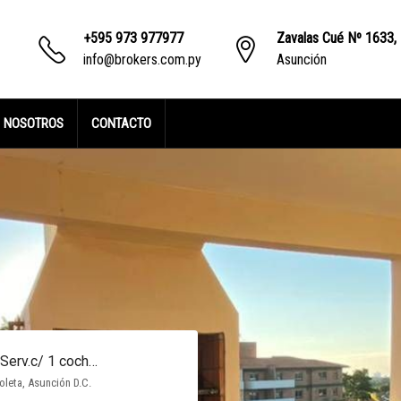
+595 973 977977
Zavalas Cué Nº 1633,
info@brokers.com.py
Asunción
NOSOTROS
CONTACTO
Alquillo Dpto. Semiamoblado 1 dormit. en Luis A. de Herrera
DPTO. 1 DORMITORIO SEMIAMOBLADO-BO. HERRERA, Luis A. de Herrera, Asunción D.C.