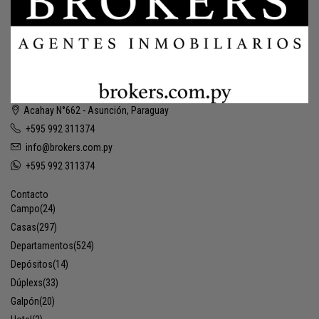
Acahay N°662 - Asunción, Paraguay
+595 992 311374
info@brokers.com.py
+595 992 311374
Contacto
Campo
(24)
Casas
(297)
Departamentos
(524)
Depósitos
(14)
Dúplexs
(33)
Galpón
(20)