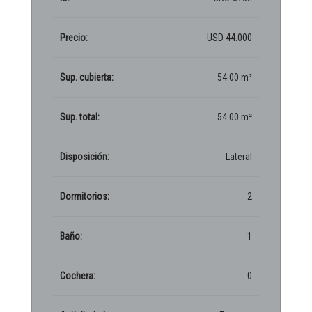
Precio:
USD 44.000
Sup. cubierta:
54.00 m²
Sup. total:
54.00 m²
Disposición:
Lateral
Dormitorios:
2
Baño:
1
Cochera:
0