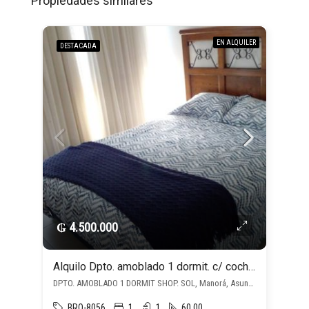
Propiedades similares
EN ALQUILER
DESTACADA
₲ 4.500.000
Alquilo Dpto. amoblado 1 dormit. c/ cochera, Bo. Manorá,Paseo de la Galería
DPTO. AMOBLADO 1 DORMIT SHOP. SOL, Manorá, Asunción D.C.
BRO-8056
1
1
60.00