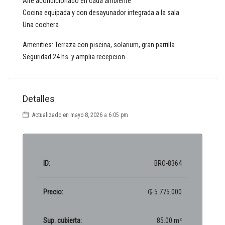
Aire acondicionado en cada ambiente
Cocina equipada y con desayunador integrada a la sala
Una cochera
Amenities: Terraza con piscina, solarium, gran parrilla
Seguridad 24 hs. y amplia recepcion
Detalles
Actualizado en mayo 8, 2026 a 6:05 pm
ID:
BRO-8364
Precio:
₲ 5.775.000
Sup. cubierta:
85.00 m²