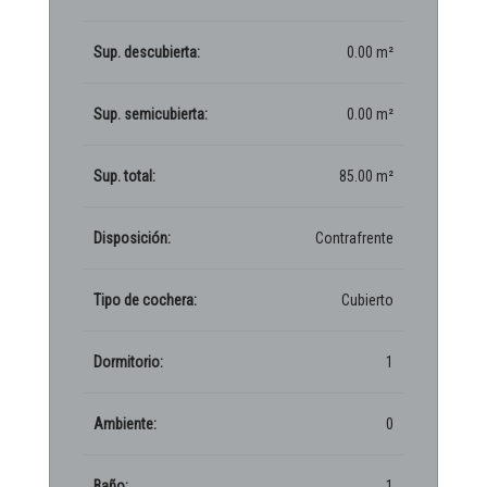
Sup. descubierta:
0.00 m²
Sup. semicubierta:
0.00 m²
Sup. total:
85.00 m²
Disposición:
Contrafrente
Tipo de cochera:
Cubierto
Dormitorio:
1
Ambiente:
0
Baño:
1