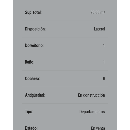
Sup. total:
30.00 m²
Disposición:
Lateral
Dormitorio:
1
Baño:
1
Cochera:
0
Antigüedad:
En construcción
Tipo:
Departamentos
Estado:
En venta