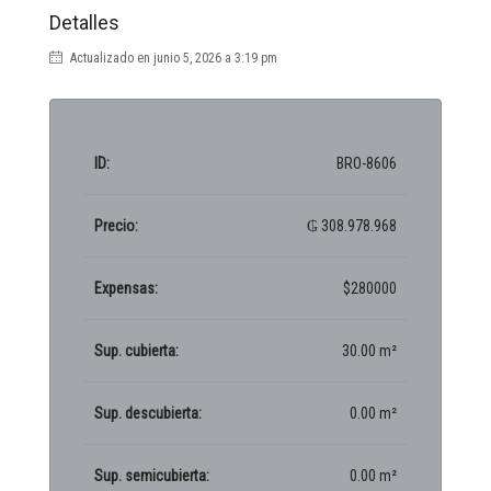
Detalles
Actualizado en junio 5, 2026 a 3:19 pm
ID:
BRO-8606
Precio:
₲ 308.978.968
Expensas:
$280000
Sup. cubierta:
30.00 m²
Sup. descubierta:
0.00 m²
Sup. semicubierta:
0.00 m²