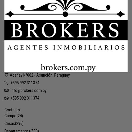
Acahay N°662 - Asunción, Paraguay
+595 992 311374
info@brokers.com.py
+595 992 311374
Contacto
Campo
(24)
Casas
(296)
Departamentos
(530)