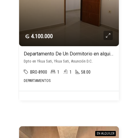
₲ 4.100.000
Departamento De Un Dormitorio en alquiler c/ cochera en Ykua Sati
Dpto en Ykua Sati, Ykua Sati, Asunción D.C.
BRO-8900
1
1
58.00
DEPARTAMENTOS
EN ALQUILER