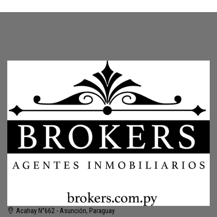
Acahay N°662 - Asunción, Paraguay