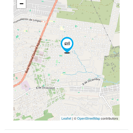
−
Leaflet
| ©
OpenStreetMap
contributors