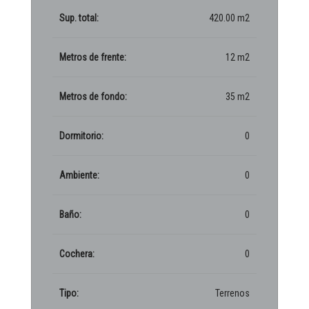
Sup. total:
420.00 m2
Metros de frente:
12 m2
Metros de fondo:
35 m2
Dormitorio:
0
Ambiente:
0
Baño:
0
Cochera:
0
Tipo:
Terrenos